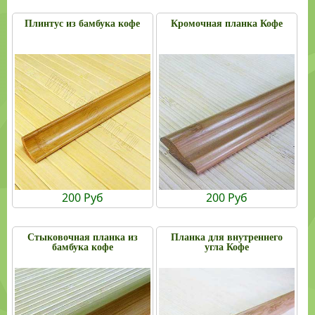
Плинтус из бамбука кофе
Кромочная планка Кофе
200 Руб
200 Руб
Материал: натуральный
Материал: натуральный
бамбук.
бамбук.
Стыковочная планка из
Планка для внутреннего
Цвет: коричневый.
Цвет: коричневый.
бамбука кофе
угла Кофе
Размер: 1850 х 30 х 6 мм.
Размер: 1850 х 16 х 16 мм.
В корзину
В корзину