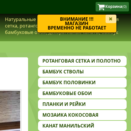
Корзина
(0)
ВНИМАНИЕ !!!
Натуральные материалы из бамбука, ротанговая
МАГАЗИН
сетка, ротанговое полотно, кокосовая мозаика,
ВРЕМЕННО НЕ РАБОТАЕТ
бамбуковые обои, декоративные канаты, бамбук
РОТАНГОВАЯ СЕТКА И ПОЛОТНО
БАМБУК СТВОЛЫ
БАМБУК ПОЛОВИНКИ
БАМБУКОВЫЕ ОБОИ
ПЛАНКИ И РЕЙКИ
МОЗАИКА КОКОСОВАЯ
КАНАТ МАНИЛЬСКИЙ