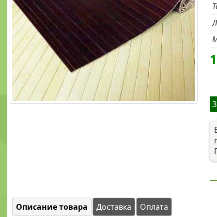
Т
Л
М
З
Описание товара
Доставка
Оплата