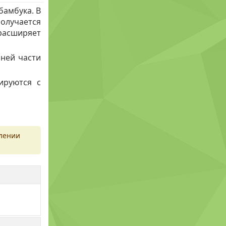
бамбука. В
олучается
расширяет
нней части
ируются с
млении