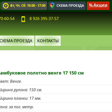
% Акции
Вт, Чт, Сб: 10:00 - 17:00
СХЕМА ПРОЕЗДА
70-60-54
8 926 395-37-57
СХЕМА ПРОЕЗДА
КОНТАКТЫ
Бамбуковое полотно венге 17 150 см
Цвет
:
Венге.
ирина рулона
:
150 см.
ирина планки
:
17 мм.
ена
:
за пог. метр.